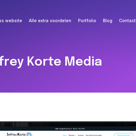
ss website
Alle extra voordelen
Portfolio
Blog
Contact
frey Korte Media