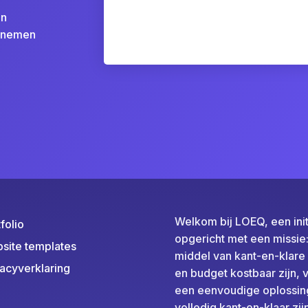
en
j nemen
Welkom bij LOEQ, een ini
folio
opgericht met een missi
site templates
middel van kant-en-klare 
vacyverklaring
en budget kostbaar zijn,
een eenvoudige oplossing
volledig kant-en-klaar zi