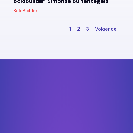
BoldBuilder: Simonse Buitentegels
BoldBuilder
1
2
3
Volgende